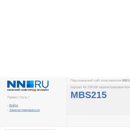
Персональный сайт пользователя
MBS
портрет № 236168 зарегистрирован боле
MBS215
Привет, Гость !
-
Войти
-
Зарегистрироваться