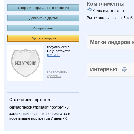
Комплименты
Отправить приватное сообщение
Комплиментов нет.
Вы не авторизованы! Чтоб
Добавить в друзья
Игнорировать
Сделать подарок
Метки лидеров
популярность:
Не участвует в
рейтинге
Интервью
Как получить
уровень?
Статистика портрета:
сейчас просматривают портрет - 0
зарегистрированные пользователи
посетившие портрет за 7 дней - 0