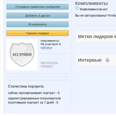
Комплименты
Отправить приватное сообщение
Комплиментов нет.
Вы не авторизованы! Чтоб
Добавить в друзья
Игнорировать
Сделать подарок
Метки лидеров
популярность:
Не участвует в
рейтинге
Интервью
Как получить
уровень?
Статистика портрета:
сейчас просматривают портрет - 0
зарегистрированные пользователи
посетившие портрет за 7 дней - 0