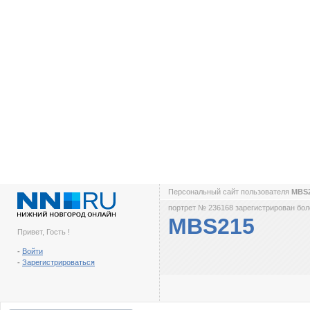
Персональный сайт пользователя
MBS
портрет № 236168 зарегистрирован боле
MBS215
Привет, Гость !
-
Войти
-
Зарегистрироваться